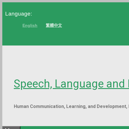
Skip
Language:
to
content
English
繁體中文
Speech, Language a
Human Communication, Learning, and Developm